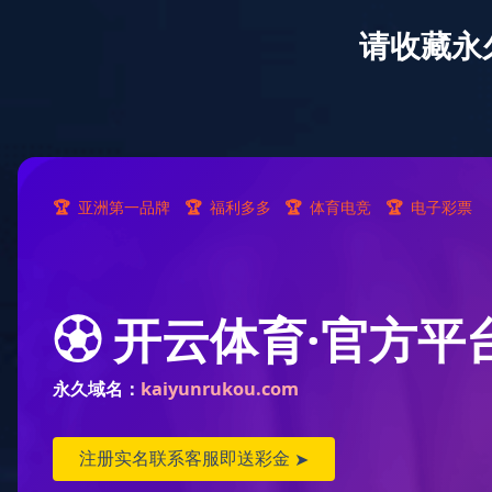
首页
未来南孚
南孚充电锂电池